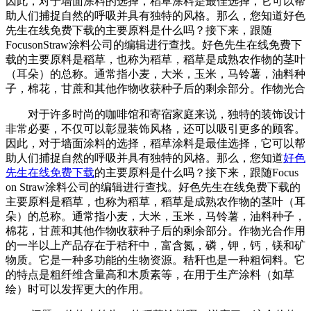
因此，对于墙面涂料的选择，稻草涂料是最佳选择，它可以帮
助人们捕捉自然的呼吸并具有独特的风格。那么，您知道好色
先生在线免费下载的主要原料是什么吗？接下来，跟随
FocusonStraw涂料公司的编辑进行查找。好色先生在线免费下
载的主要原料是稻草，也称为稻草，稻草是成熟农作物的茎叶
（耳朵）的总称。通常指小麦，大米，玉米，马铃薯，油料种
子，棉花，甘蔗和其他作物收获种子后的剩余部分。作物光合
对于许多时尚的咖啡馆和寄宿家庭来说，独特的装饰设计
非常必要，不仅可以彰显装饰风格，还可以吸引更多的顾客。
因此，对于墙面涂料的选择，稻草涂料是最佳选择，它可以帮
助人们捕捉自然的呼吸并具有独特的风格。那么，您知道
好色
先生在线免费下载
的主要原料是什么吗？接下来，跟随Focus
on Straw涂料公司的编辑进行查找。好色先生在线免费下载的
主要原料是稻草，也称为稻草，稻草是成熟农作物的茎叶（耳
朵）的总称。通常指小麦，大米，玉米，马铃薯，油料种子，
棉花，甘蔗和其他作物收获种子后的剩余部分。作物光合作用
的一半以上产品存在于秸秆中，富含氮，磷，钾，钙，镁和矿
物质。它是一种多功能的生物资源。秸秆也是一种粗饲料。它
的特点是粗纤维含量高和木质素等，在用于生产涂料（如草
绘）时可以发挥更大的作用。