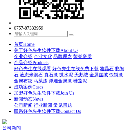
0757-87333959
首页
Home
关于好色先生软件下载
About Us
企业介绍
企业文化
品牌理念
荣誉资质
产品介绍
Products
好色先生在线观看
好色先生在线免费下载
雅晶石
彩陶
石
液态米洞石
真石漆
微水泥
天鹅绒
金属丝绒
铁锈漆
金属布纹
马萊漆
浮雕金属漆
硅藻泥
成功案例
Cases
加盟好色先生软件下载
Join Us
新闻动态
News
公司新闻
行业新闻
常见问题
联系好色先生软件下载
Contact Us
公司新闻