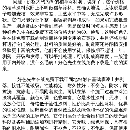
问题：价格大约为30的稻草涂料啊，说穿了，这个价格
的稻草涂料实际上不叫做稻草涂料。更确切地说，应该说是腻
子粉加麦秸。效果非常差，工艺水平中等，无法完成许多形
状。它们只能分批平整，很容易剥离和成型。如果刚完成批量
生产，则通常由外行看到差异，但是保修时间短且手感差！这
种好色先生在线免费下载的价格大约为60。通常，这种好色先
生在线免费下载的制造商将使用专用的石英砂，并且还将对秸
秆进行专门的处理。材料的质量是好的。制造商还将酌情安排
经验更丰富的大师。他们不会使用学徒。保修期不超过十年。
剥落，开裂和发霉，可以平批处理，可以制成高厚度，一般适
用于内外墙，没什么毛病！好色先生在线免费下载是广度的源
泉。
：好色先生在线免费下载牢固地粘附在基础底漆上并剥
落。接缝不能破裂。性能稳定，耐久性好，不变色。防水，耐
擦洗，抗静电，不易附着灰尘。可以在第二个施工过程中涂油
漆将其覆盖。颜色可调，色彩丰富。它是水性涂料，无味，可
以放心使用。价格低于油性涂料，性价比高于油性涂料。优异
的理化性能，回归自然的自然效应以及绿色和环保的优点逐渐
成为室内墙的主导产品。它使用高分子聚合物和进口的珠光颜
料以及各种辅助添加剂进行精制。它无味，绿色环保，具有很
强的耐水性，耐酸碱性，不褪色，不脱皮，不龟裂。保证使用