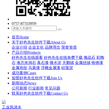
0757-87333959
首页
Home
关于好色先生软件下载
About Us
企业介绍
企业文化
品牌理念
荣誉资质
产品介绍
Products
好色先生在线观看
好色先生在线免费下载
雅晶石
彩陶
石
液态米洞石
真石漆
微水泥
天鹅绒
金属丝绒
铁锈漆
金属布纹
马萊漆
浮雕金属漆
硅藻泥
成功案例
Cases
加盟好色先生软件下载
Join Us
新闻动态
News
公司新闻
行业新闻
常见问题
联系好色先生软件下载
Contact Us
工业风清水