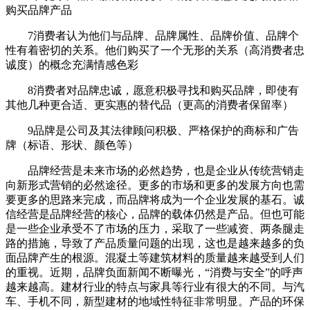
购买品牌产品
7消费者认为他们与品牌、品牌属性、品牌价值、品牌个
性有着密切的关系。他们购买了一个无形的关系（高消费者忠
诚度）的概念充满情感色彩
8消费者对品牌忠诚，愿意积极寻找和购买品牌，即使有
其他几种更合适、更实惠的替代品（更高的消费者保留率）
9品牌是公司及其法律顾问积极、严格保护的商标和广告
牌（标语、形状、颜色等）
品牌经营是未来市场的必然趋势，也是企业从传统营销走
向新形式营销的必然途径。更多的市场和更多的发展方向也需
要更多的思路来完成，而品牌将成为一个企业发展的基石。诚
信经营是品牌经营的核心，品牌的载体仍然是产品。但也可能
是一些企业承受不了市场的压力，采取了一些减资、两条腿走
路的措施，导致了产品质量问题的出现，这也是越来越多的负
面品牌产生的根源。混凝土等建筑材料的质量越来越受到人们
的重视。近期，品牌负面新闻不断曝光，“消费与安全”的呼声
越来越高。建材行业的特点与家具等行业有很大的不同。与汽
车、手机不同，新型建材的地域性特征非常明显。产品的环保