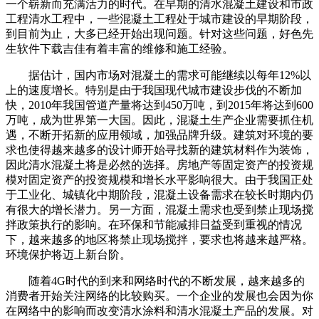
一个崭新而充满活力的时代。在早期的清水混凝土建设和市政
工程清水工程中，一些混凝土工程处于城市建设的早期阶段，
到目前为止，大多已经开始出现问题。针对这些问题，好色先
生软件下载吉佳有着丰富的维修和施工经验。
据估计，国内市场对混凝土的需求可能继续以每年12%以
上的速度增长。特别是由于我国现代城市建设步伐的不断加
快，2010年我国管道产量将达到450万吨，到2015年将达到600
万吨，成为世界第一大国。因此，混凝土生产企业需要抓住机
遇，不断开拓新的应用领域，加强品牌升级。建筑对环境的要
求也使得越来越多的设计师开始寻找新的建筑材料作为装饰，
因此清水混凝土将是必然的选择。房地产等固定资产的投资规
模对固定资产的投资规模和增长水平影响很大。由于我国正处
于工业化、城镇化中期阶段，混凝土设备需求在较长时期内仍
有很大的增长潜力。另一方面，混凝土需求也受到禁止现场搅
拌政策执行的影响。在环保和节能减排日益受到重视的情况
下，越来越多的地区将禁止现场搅拌，要求也将越来越严格。
环境保护将迈上新台阶。
随着4G时代的到来和网络时代的不断发展，越来越多的
消费者开始关注网络的比较购买。一个企业的发展也会因为你
在网络中的影响而改变清水涂料和清水混凝土产品的发展。对