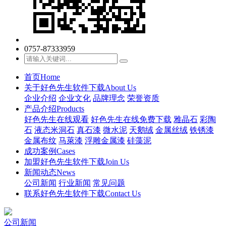
0757-87333959
首页
Home
关于好色先生软件下载
About Us
企业介绍
企业文化
品牌理念
荣誉资质
产品介绍
Products
好色先生在线观看
好色先生在线免费下载
雅晶石
彩陶
石
液态米洞石
真石漆
微水泥
天鹅绒
金属丝绒
铁锈漆
金属布纹
马萊漆
浮雕金属漆
硅藻泥
成功案例
Cases
加盟好色先生软件下载
Join Us
新闻动态
News
公司新闻
行业新闻
常见问题
联系好色先生软件下载
Contact Us
公司新闻