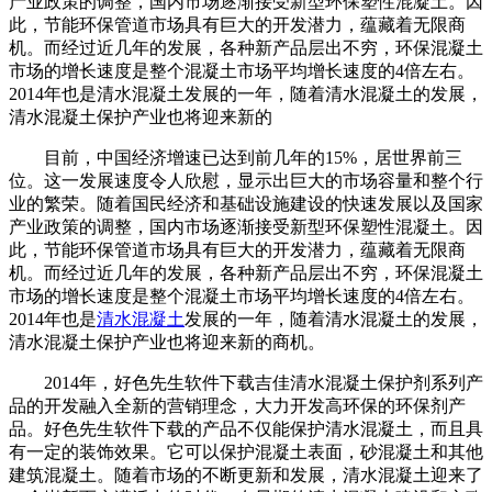
产业政策的调整，国内市场逐渐接受新型环保塑性混凝土。因
此，节能环保管道市场具有巨大的开发潜力，蕴藏着无限商
机。而经过近几年的发展，各种新产品层出不穷，环保混凝土
市场的增长速度是整个混凝土市场平均增长速度的4倍左右。
2014年也是清水混凝土发展的一年，随着清水混凝土的发展，
清水混凝土保护产业也将迎来新的
目前，中国经济增速已达到前几年的15%，居世界前三
位。这一发展速度令人欣慰，显示出巨大的市场容量和整个行
业的繁荣。随着国民经济和基础设施建设的快速发展以及国家
产业政策的调整，国内市场逐渐接受新型环保塑性混凝土。因
此，节能环保管道市场具有巨大的开发潜力，蕴藏着无限商
机。而经过近几年的发展，各种新产品层出不穷，环保混凝土
市场的增长速度是整个混凝土市场平均增长速度的4倍左右。
2014年也是
清水混凝土
发展的一年，随着清水混凝土的发展，
清水混凝土保护产业也将迎来新的商机。
2014年，好色先生软件下载吉佳清水混凝土保护剂系列产
品的开发融入全新的营销理念，大力开发高环保的环保剂产
品。好色先生软件下载的产品不仅能保护清水混凝土，而且具
有一定的装饰效果。它可以保护混凝土表面，砂混凝土和其他
建筑混凝土。随着市场的不断更新和发展，清水混凝土迎来了