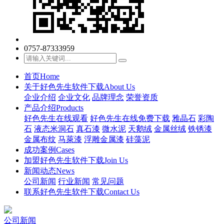
0757-87333959
首页
Home
关于好色先生软件下载
About Us
企业介绍
企业文化
品牌理念
荣誉资质
产品介绍
Products
好色先生在线观看
好色先生在线免费下载
雅晶石
彩陶
石
液态米洞石
真石漆
微水泥
天鹅绒
金属丝绒
铁锈漆
金属布纹
马萊漆
浮雕金属漆
硅藻泥
成功案例
Cases
加盟好色先生软件下载
Join Us
新闻动态
News
公司新闻
行业新闻
常见问题
联系好色先生软件下载
Contact Us
公司新闻