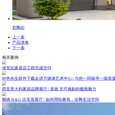
彩陶石
上一条
产品清单
下一条
相关案例
淮安比家居店工程完成交付
好色先生软件下载走进万德涞艺术中心 | 与您一同探寻一场浪
西安意大利家居品牌展厅 | 造就 无可挑剔的极致魅力
顺德 B＆G 比安居展厅 | 如何用轻奢风，诠释生活空间