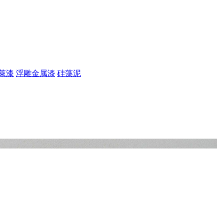
萊漆
浮雕金属漆
硅藻泥