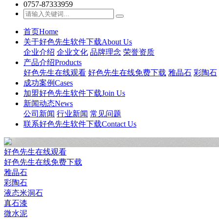
0757-87333959
首页
Home
关于好色先生软件下载
About Us
企业介绍
企业文化
品牌理念
荣誉资质
产品介绍
Products
好色先生在线观看
好色先生在线免费下载
雅晶石
彩陶石
成功案例
Cases
加盟好色先生软件下载
Join Us
新闻动态
News
公司新闻
行业新闻
常见问题
联系好色先生软件下载
Contact Us
好色先生在线观看
好色先生在线免费下载
雅晶石
彩陶石
液态米洞石
真石漆
微水泥