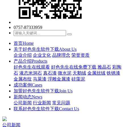
0757-87333959
首页
Home
关于好色先生软件下载
About Us
企业介绍
企业文化
品牌理念
荣誉资质
产品介绍
Products
好色先生在线观看
好色先生在线免费下载
雅晶石
彩陶
石
液态米洞石
真石漆
微水泥
天鹅绒
金属丝绒
铁锈漆
金属布纹
马萊漆
浮雕金属漆
硅藻泥
成功案例
Cases
加盟好色先生软件下载
Join Us
新闻动态
News
公司新闻
行业新闻
常见问题
联系好色先生软件下载
Contact Us
公司新闻