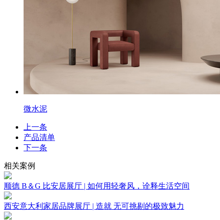
微水泥
上一条
产品清单
下一条
相关案例
顺德 B＆G 比安居展厅 | 如何用轻奢风，诠释生活空间
西安意大利家居品牌展厅 | 造就 无可挑剔的极致魅力