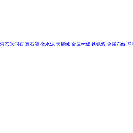
液态米洞石
真石漆
微水泥
天鹅绒
金属丝绒
铁锈漆
金属布纹
马