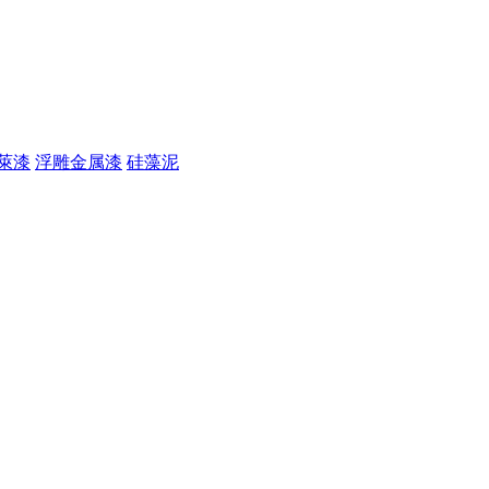
萊漆
浮雕金属漆
硅藻泥