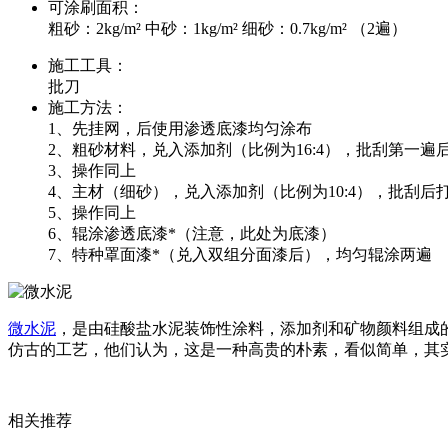
可涂刷面积：
粗砂：2kg/m² 中砂：1kg/m² 细砂：0.7kg/m² （2遍）
施工工具：
批刀
施工方法：
1、先挂网，后使用渗透底漆均匀涂布
2、粗砂材料，兑入添加剂（比例为16:4），批刮第一遍后
3、操作同上
4、主材（细砂），兑入添加剂（比例为10:4），批刮后打
5、操作同上
6、辊涂渗透底漆*（注意，此处为底漆）
7、特种罩面漆*（兑入双组分面漆后），均匀辊涂两遍
微水泥
，是由硅酸盐水泥装饰性涂料，添加剂和矿物颜料组成
仿古的工艺，他们认为，这是一种高贵的朴素，看似简单，其
相关推荐