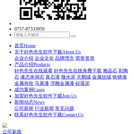
0757-87333959
首页
Home
关于好色先生软件下载
About Us
企业介绍
企业文化
品牌理念
荣誉资质
产品介绍
Products
好色先生在线观看
好色先生在线免费下载
雅晶石
彩陶
石
液态米洞石
真石漆
微水泥
天鹅绒
金属丝绒
铁锈漆
金属布纹
马萊漆
浮雕金属漆
硅藻泥
成功案例
Cases
加盟好色先生软件下载
Join Us
新闻动态
News
公司新闻
行业新闻
常见问题
联系好色先生软件下载
Contact Us
公司新闻