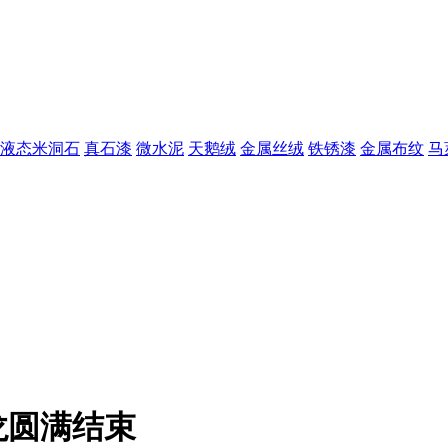
液态米洞石
真石漆
微水泥
天鹅绒
金属丝绒
铁锈漆
金属布纹
马
龙圆满结束