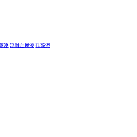
萊漆
浮雕金属漆
硅藻泥