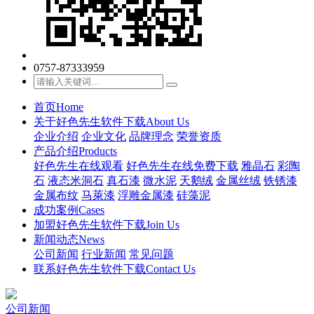
0757-87333959
首页
Home
关于好色先生软件下载
About Us
企业介绍
企业文化
品牌理念
荣誉资质
产品介绍
Products
好色先生在线观看
好色先生在线免费下载
雅晶石
彩陶
石
液态米洞石
真石漆
微水泥
天鹅绒
金属丝绒
铁锈漆
金属布纹
马萊漆
浮雕金属漆
硅藻泥
成功案例
Cases
加盟好色先生软件下载
Join Us
新闻动态
News
公司新闻
行业新闻
常见问题
联系好色先生软件下载
Contact Us
公司新闻