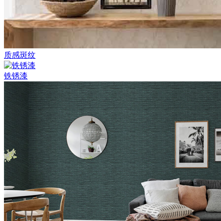
质感斑纹
铁锈漆