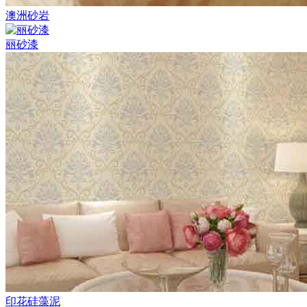
澳洲砂岩
丽砂漆
印花硅藻泥