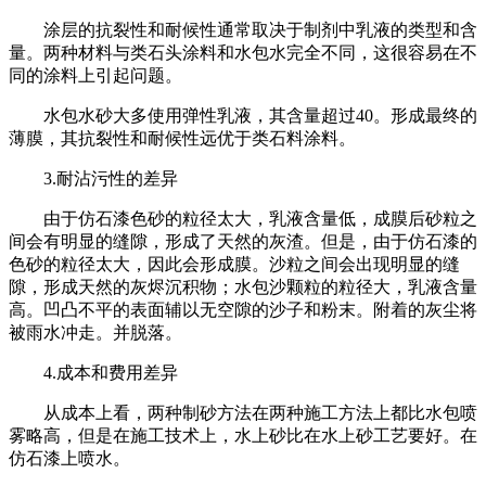
涂层的抗裂性和耐候性通常取决于制剂中乳液的类型和含
量。两种材料与类石头涂料和水包水完全不同，这很容易在不
同的涂料上引起问题。
水包水砂大多使用弹性乳液，其含量超过40。形成最终的
薄膜，其抗裂性和耐候性远优于类石料涂料。
3.耐沾污性的差异
由于仿石漆色砂的粒径太大，乳液含量低，成膜后砂粒之
间会有明显的缝隙，形成了天然的灰渣。但是，由于仿石漆的
色砂的粒径太大，因此会形成膜。沙粒之间会出现明显的缝
隙，形成天然的灰烬沉积物；水包沙颗粒的粒径大，乳液含量
高。凹凸不平的表面辅以无空隙的沙子和粉末。附着的灰尘将
被雨水冲走。并脱落。
4.成本和费用差异
从成本上看，两种制砂方法在两种施工方法上都比水包喷
雾略高，但是在施工技术上，水上砂比在水上砂工艺要好。在
仿石漆上喷水。