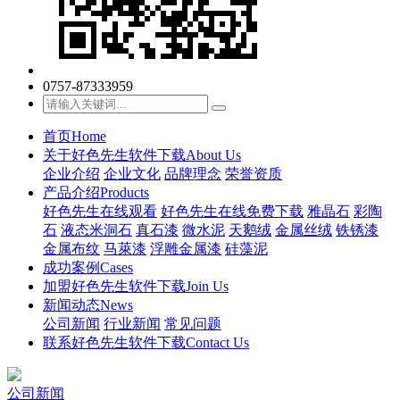
0757-87333959
首页
Home
关于好色先生软件下载
About Us
企业介绍
企业文化
品牌理念
荣誉资质
产品介绍
Products
好色先生在线观看
好色先生在线免费下载
雅晶石
彩陶
石
液态米洞石
真石漆
微水泥
天鹅绒
金属丝绒
铁锈漆
金属布纹
马萊漆
浮雕金属漆
硅藻泥
成功案例
Cases
加盟好色先生软件下载
Join Us
新闻动态
News
公司新闻
行业新闻
常见问题
联系好色先生软件下载
Contact Us
公司新闻