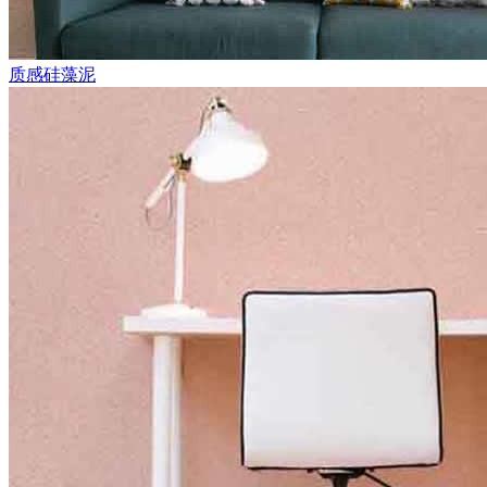
质感硅藻泥